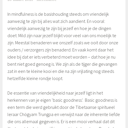
In mindfulness is de basishouding steeds om vriendelijk
aanwezig te zijn bij alles wat zich aandient. En vooral:
vriendelijk aanwezig te zijn bij jezelf en hoe je de dingen
doet. Mild zijn naar jezelf blijkt voor veel van ons moeilijk te
zijn. Meestal benaderen we onszelf zoals we ooit door onze
ouders / verzorgers zijn benaderd. En vaak komt daar het
idee bij dat er iets verbeterd moet worden – dat hoe je nu
bent niet goed genoeg is. We zijn als de tijger die gevangen
zat in een te kleine kooi en die na zijn vrijlating nog steeds
hetzelfde kleine rondje loopt.
De essentie van vriendelijkheid naar jezelf ligt in het
herkennen van je eigen ‘basic goodness’. Basic goodness is
een term die werd gebruikt door de Tibetaanse spiritueel
leraar Chögyam Trungpa en verwijst naar de inherente liefde
die ons allemaal gegeven is. Er is een mooi verhaal dat dit