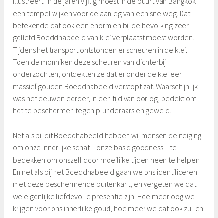
illustreert. In de jaren vijftig moest in de buurt van Bangkok
een tempel wijken voor de aanleg van een snelweg. Dat
betekende dat ook een enorm en bij de bevolking zeer
geliefd Boeddhabeeld van klei verplaatst moest worden.
Tijdens het transport ontstonden er scheuren in de klei.
Toen de monniken deze scheuren van dichterbij
onderzochten, ontdekten ze dat er onder de klei een
massief gouden Boeddhabeeld verstopt zat. Waarschijnlijk
was het eeuwen eerder, in een tijd van oorlog, bedekt om
het te beschermen tegen plunderaars en geweld.
Net als bij dit Boeddhabeeld hebben wij mensen de neiging
om onze innerlijke schat – onze basic goodness – te
bedekken om onszelf door moeilijke tijden heen te helpen.
En net als bij het Boeddhabeeld gaan we ons identificeren
met deze beschermende buitenkant, en vergeten we dat
we eigenlijke liefdevolle presentie zijn. Hoe meer oog we
krijgen voor ons innerlijke goud, hoe meer we dat ook zullen