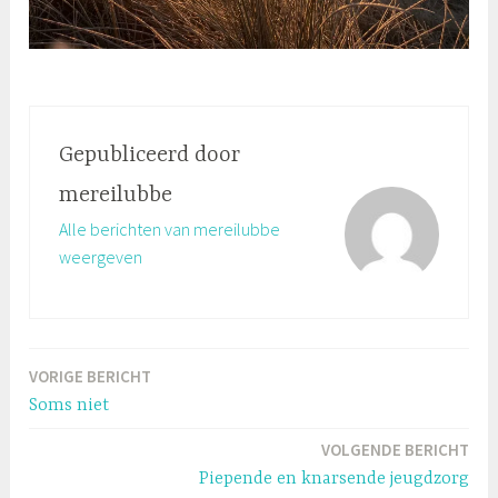
Gepubliceerd door
mereilubbe
Alle berichten van mereilubbe
weergeven
VORIGE BERICHT
Bericht
Soms niet
navigatie
VOLGENDE BERICHT
Piepende en knarsende jeugdzorg