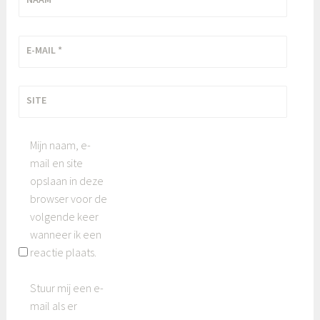
E-MAIL
*
SITE
Mijn naam, e-
mail en site
opslaan in deze
browser voor de
volgende keer
wanneer ik een
reactie plaats.
Stuur mij een e-
mail als er