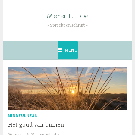
Naar
de
Merei Lubbe
inhoud
springen
Spreekt en schrijft
MENU
MINDFULNESS
Het goud van binnen
26 maart 2021
mereilubbe