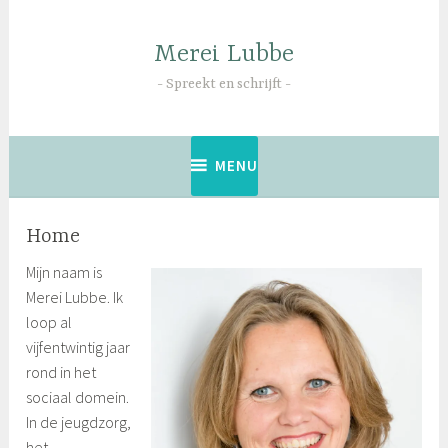
Naar
de
Merei Lubbe
inhoud
springen
Spreekt en schrijft
MENU
Home
Mijn naam is
Merei Lubbe. Ik
loop al
vijfentwintig jaar
rond in het
sociaal domein.
In de jeugdzorg,
het