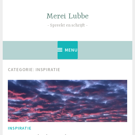
Naar
de
Merei Lubbe
inhoud
springen
Spreekt en schrijft
MENU
CATEGORIE:
INSPIRATIE
INSPIRATIE