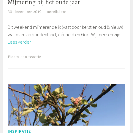
Mijmering bij het oude jaar
30 december 2019
mereilubbe
Dit weekend mijmerende ik (vast door kerst en oud & nieuw)
wat over verbondenheid, éénheid en God. Wij mensen zijn…
Mijmering
Lees verder
bij
het
Plaats een reactie
oude
jaar
INSPIRATIE